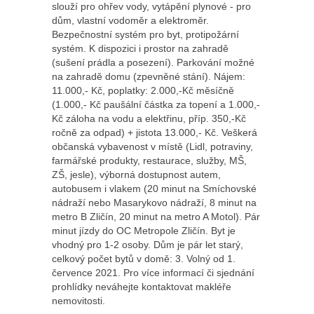
slouží pro ohřev vody, vytápění plynové - pro
dům, vlastní vodoměr a elektroměr.
Bezpečnostní systém pro byt, protipožární
systém. K dispozici i prostor na zahradě
(sušení prádla a posezení). Parkování možné
na zahradě domu (zpevněné stání). Nájem:
11.000,- Kč, poplatky: 2.000,-Kč měsíčně
(1.000,- Kč paušální částka za topení a 1.000,-
Kč záloha na vodu a elektřinu, příp. 350,-Kč
ročně za odpad) + jistota 13.000,- Kč. Veškerá
občanská vybavenost v místě (Lidl, potraviny,
farmářské produkty, restaurace, služby, MŠ,
ZŠ, jesle), výborná dostupnost autem,
autobusem i vlakem (20 minut na Smíchovské
nádraží nebo Masarykovo nádraží, 8 minut na
metro B Zličín, 20 minut na metro A Motol). Pár
minut jízdy do OC Metropole Zličín. Byt je
vhodný pro 1-2 osoby. Dům je pár let starý,
celkový počet bytů v domě: 3. Volný od 1.
července 2021. Pro více informací či sjednání
prohlídky neváhejte kontaktovat makléře
nemovitosti.