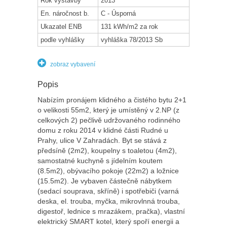
Rok výstavby
2013
En. náročnost b.
C - Úsporná
Ukazatel ENB
131 kWh/m2 za rok
podle vyhlášky
vyhláška 78/2013 Sb
zobraz vybavení
Popis
Nabízím pronájem klidného a čistého bytu 2+1
o velikosti 55m2, který je umístěný v 2.NP (z
celkových 2) pečlivě udržovaného rodinného
domu z roku 2014 v klidné části Rudné u
Prahy, ulice V Zahradách. Byt se stává z
předsíně (2m2), koupelny s toaletou (4m2),
samostatné kuchyně s jídelním koutem
(8.5m2), obývacího pokoje (22m2) a ložnice
(15.5m2). Je vybaven částečně nábytkem
(sedací souprava, skříně) i spotřebiči (varná
deska, el. trouba, myčka, mikrovlnná trouba,
digestoř, lednice s mrazákem, pračka), vlastní
elektrický SMART kotel, který spoří energii a