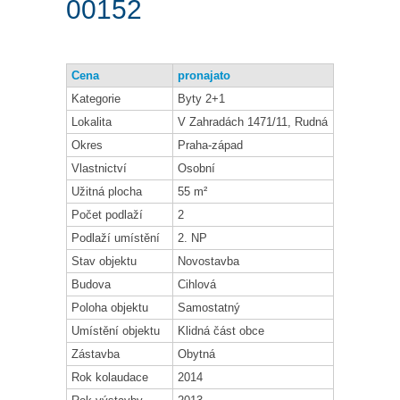
00152
Cena
pronajato
Kategorie
Byty 2+1
Lokalita
V Zahradách 1471/11, Rudná
Okres
Praha-západ
Vlastnictví
Osobní
Užitná plocha
55 m²
Počet podlaží
2
Podlaží umístění
2. NP
Stav objektu
Novostavba
Budova
Cihlová
Poloha objektu
Samostatný
Umístění objektu
Klidná část obce
Zástavba
Obytná
Rok kolaudace
2014