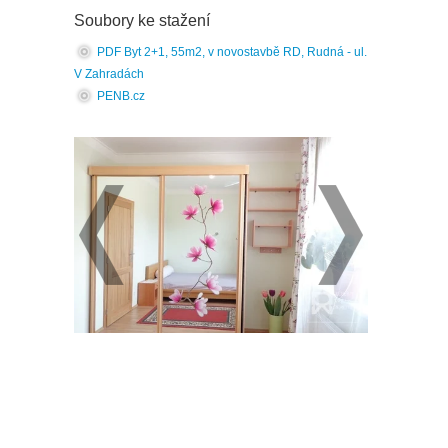
Soubory ke stažení
PDF Byt 2+1, 55m2, v novostavbě RD, Rudná - ul.
V Zahradách
PENB.cz