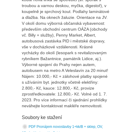
troubou a varnou deskou, myčka, digestoř), v
koupelně je sprchový kout. Podlahy laminátové
a dlažba. Na oknech žaluzie. Orientace na JV.
V okolí domu výborná občanská vybavenost:
především obchodní centrum OÁZA (obchody
vč. Billy + služby), Penny Market, Albert,
autobusová zastávka PID i městské dopravy,
vše v docházkové vzdálenosti. Krásné
vycházky do okolí (lesopark s revitalizovaným
rybníkem Bažantnice, památník Lidice, aj.).
Výborné spojení do Prahy nejen autem,
autobusem na metro A Veleslavín za 20 minut!
Nájem: 10.000,- Kč + zálohové platby spojené
s užíváním byt. jednotky včetně elektřiny:
2.800,- Kč, kauce: 12.800,- Kč, provize
zprostředkovatele: 12.800,- Kč. Volné od 1. 7.
2023. Pro více informací či sjednání prohlídky
neváhejte kontaktovat makléře nemovitosti.
Soubory ke stažení
PDF Pronájem novostavby 1+kk/B + sklep, OV,