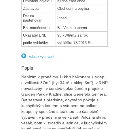
Umístění objektu
Klidná část obce
Zástavba
Obchodní a obytná
Datum
Ihned
nastěhování
En. náročnost b.
B - Velmi úsporná
Ukazatel ENB
93 kWh/m2 za rok
podle vyhlášky
vyhláška 78/2013 Sb
zobraz vybavení
Popis
Nabízím k pronájmu 1+kk s balkonem + sklep,
o velikosti 37m2 (byt 34m² + sklep 3m²), v 3.NP
novostavby - v čerstvě dokončeném projektu
Garden Park v Kladně, ulice Generála Selnera.
Byt sestává z předsíně, obytného pokoje s
kuchyňským koutem a vstupem na balkon,
koupelny společné s toaletou. Je částečně
vybaven: v předsíni je velká šatní/úložná skříň,
věšák, botník, zrcadlo a lednice, v kuchyňském
koutě nová linka se spotřebiči (el. sporák s