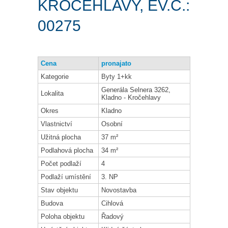
KROČEHLAVY, EV.Č.:
00275
Cena
pronajato
Kategorie
Byty 1+kk
Generála Selnera 3262,
Lokalita
Kladno - Kročehlavy
Okres
Kladno
Vlastnictví
Osobní
Užitná plocha
37 m²
Podlahová plocha
34 m²
Počet podlaží
4
Podlaží umístění
3. NP
Stav objektu
Novostavba
Budova
Cihlová
Poloha objektu
Řadový