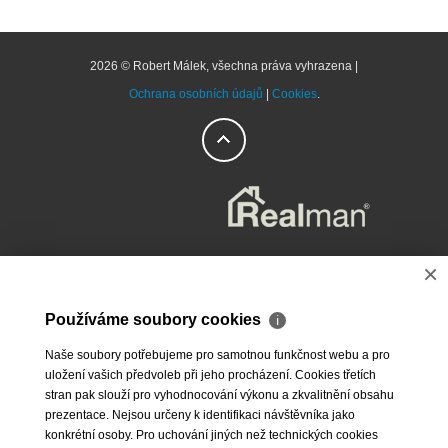
2026 © Robert Málek, všechna práva vyhrazena |
Ochrana osobních údajů
|
Cookies
.
×
Používáme soubory cookies
ℹ
Naše soubory potřebujeme pro samotnou funkčnost webu a pro
uložení vašich předvoleb při jeho procházení. Cookies třetích
stran pak slouží pro vyhodnocování výkonu a zkvalitnění obsahu
prezentace. Nejsou určeny k identifikaci návštěvníka jako
konkrétní osoby. Pro uchování jiných než technických cookies